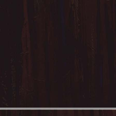
En 1999, il entre au s
sous la direction de Pie
deux scénographies par
avec l’équipe de techn
Dijon les décors sur l
Frédéric L’Huillier et Pi
De 2002 à 2008 lors d
Théâtre et de l'Audito
par Claude Meiller, il 
maîtrise d'oeuvre des 