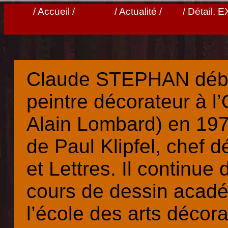
/ Accueil /
/ Actualité /
/ Détail. 
Claude STEPHAN début
peintre décorateur à l
Alain Lombard) en 1977
de Paul Klipfel, chef d
et Lettres. Il continue
cours de dessin acadé
l’école des arts décora