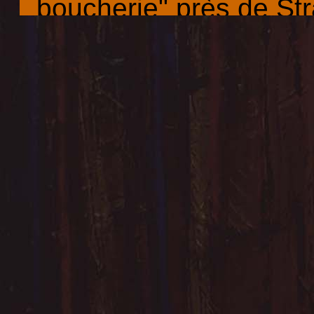
boucherie" près de St
A partir de 1994 sous 
Jacques Griesemer il p
spectacles de plein ai
et sur des exposition
de la Moselle.
Dans la même période
créations en scénograp
compagnie de danse M