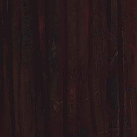
Il conçoit toutefois q
Dijon, Paris-Massy, Fr
(Trier, Allemagne) dan
d'Olivier Desbordes, M
Gerhardt Weber...
En mai 2010, il présen
personnelle "Théâtres,
De 2008 à 2018, sous l
Joyeux, il est Chef D