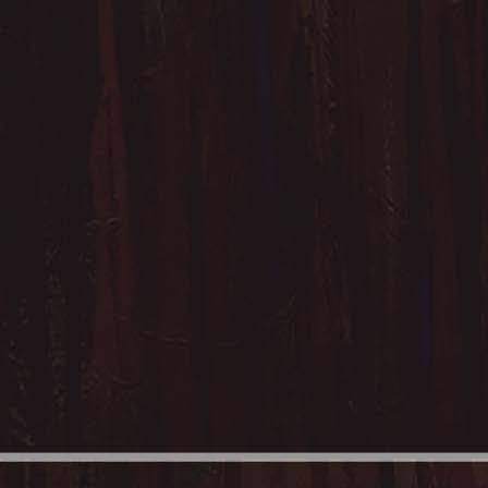
25. autre Horizon (1) - 51 cm x 28 cm 
27. Apparition 1 - sans cadre (31x2
29. Tempête 1 - 51 cm x
31. Point de fuite - sans cadre (30x1
33. Le lac - sans cadre (30x13cm) 
35. Des villes - 43 cm x 26 
37. Confins 3 - 32 cm x 16 