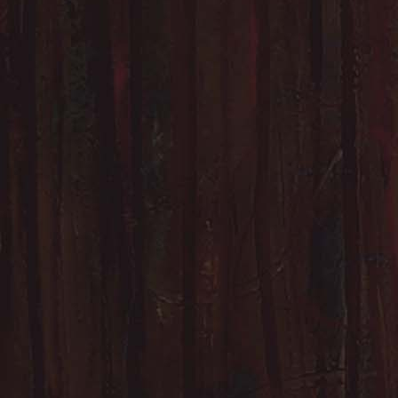
39. Confins 1 - 34 cm x 18
41. Lueurs 2 - 44 cm x 20 
43. Reflets - RE
45. L'aurore - Toile 61 cm x 50 cm 
47. Linteaux 1 - sans cadre - 1
49. Dédale - Toile 115 cm x 7
51. Lint