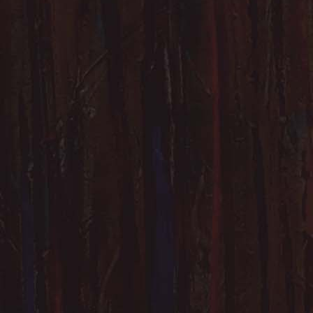
52. Théâtre I - 36 cm x 36 cm 
54. Théâtre III - sans cadre - 10x1
56. Théâtre V - sans cadre - 1
58. Le Berger - sans cadr
60. Le rivage - 61 cm x 38 
62. 