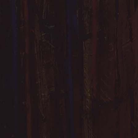
13. La terre - sans cadr
15. Canopée - sans cadre 
16. Bataille - sans cadre (2
18. Forêt - sans cadre (20x20cm) [
20. Epopée 1 - 40 cm x 32 
22. Epop
23. Horizon Ville, aurore - sans cadre (30