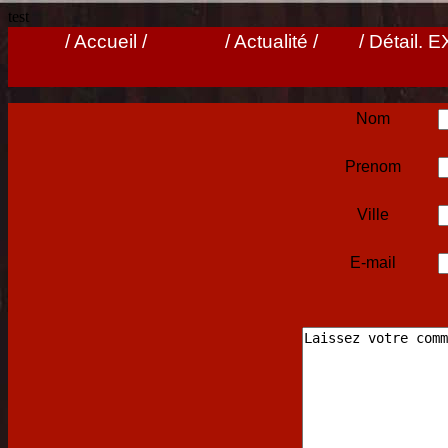
test
/ Accueil /
/ Actualité /
/ Détail. 
Nom
Prenom
Ville
E-mail